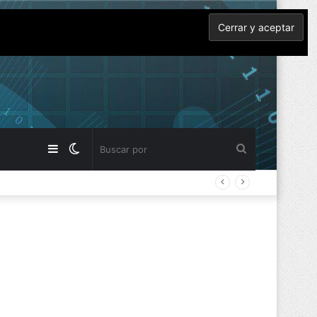
Barra
Switch
Buscar
lateral
skin
por