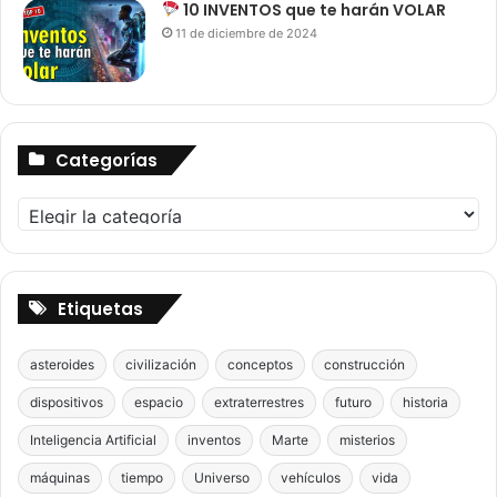
10 INVENTOS que te harán VOLAR
11 de diciembre de 2024
Categorías
Categorías
Etiquetas
asteroides
civilización
conceptos
construcción
dispositivos
espacio
extraterrestres
futuro
historia
Inteligencia Artificial
inventos
Marte
misterios
máquinas
tiempo
Universo
vehículos
vida