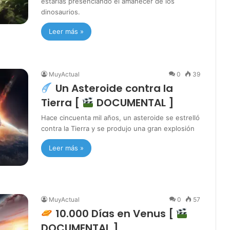
estarías presenciando el amanecer de los
dinosaurios.
Leer más »
MuyActual
0
39
Un Asteroide contra la
Tierra [
DOCUMENTAL ]
Hace cincuenta mil años, un asteroide se estrelló
contra la Tierra y se produjo una gran explosión
Leer más »
MuyActual
0
57
10.000 Días en Venus [
DOCUMENTAL ]