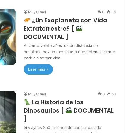
MuyActual
0
38
¿Un Exoplaneta con Vida
Extraterrestre? [
DOCUMENTAL ]
A ciento veinte años luz de distancia de
nosotros, hay un exoplaneta que potencialmente
podría albergar vida
Leer más »
MuyActual
0
59
La Historia de los
Dinosaurios [
DOCUMENTAL
]
Si viajaras 250 millones de años al pasado,