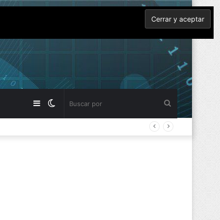
Barra
Switch
Buscar
lateral
skin
por