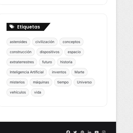
Etiquetas
asteroides
civilización
conceptos
construcción
dispositivos
espacio
extraterrestres
futuro
historia
Inteligencia Artificial
inventos
Marte
misterios
máquinas
tiempo
Universo
vehículos
vida
Facebook
Twitter
Pinterest
LinkedIn
YouTube
Instagram