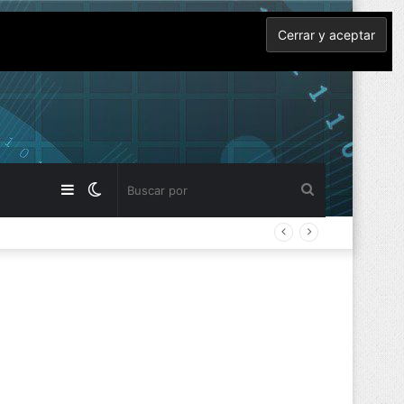
Barra
Switch
Buscar
lateral
skin
por