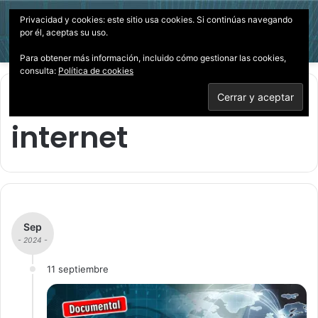
Privacidad y cookies: este sitio usa cookies. Si continúas navegando
Menú
Acces
B
por él, aceptas su uso.
p
Para obtener más información, incluido cómo gestionar las cookies,
consulta:
Política de cookies
Inicio
/
internet
internet
Sep
- 2024 -
11 septiembre