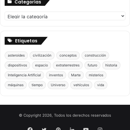
Categorías
Categorías
Etiquetas
asteroides
civilización
conceptos
construcción
dispositivos
espacio
extraterrestres
futuro
historia
Inteligencia Artificial
inventos
Marte
misterios
máquinas
tiempo
Universo
vehículos
vida
© Copyright 2026, Todos los derechos reservados
Facebook
Twitter
Pinterest
LinkedIn
YouTube
Instagram