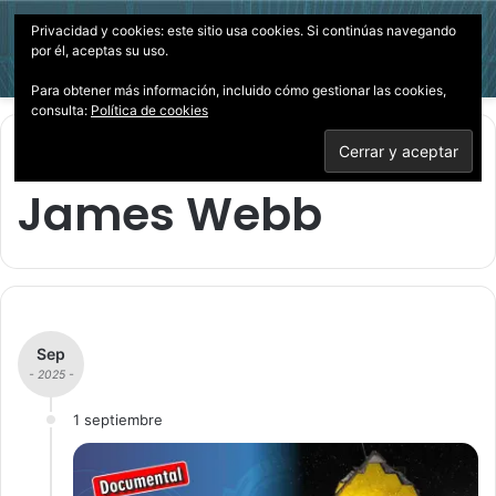
Privacidad y cookies: este sitio usa cookies. Si continúas navegando
Menú
Acces
B
por él, aceptas su uso.
p
Para obtener más información, incluido cómo gestionar las cookies,
consulta:
Política de cookies
Inicio
/
James Webb
James Webb
Sep
- 2025 -
1 septiembre