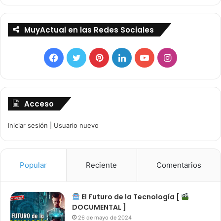
MuyActual en las Redes Sociales
Facebook
Twitter
Pinterest
LinkedIn
YouTube
Instagram
Acceso
Iniciar sesión
|
Usuario nuevo
Popular
Reciente
Comentarios
El Futuro de la Tecnología [
DOCUMENTAL ]
26 de mayo de 2024