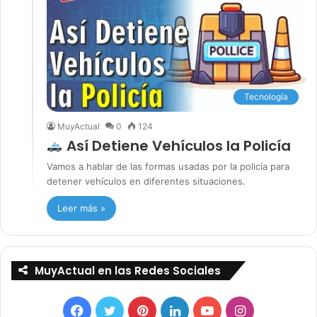
Tecnología
MuyActual
0
124
Así Detiene Vehículos la Policía
Vamos a hablar de las formas usadas por la policía para
detener vehículos en diferentes situaciones.
Leer más »
MuyActual en las Redes Sociales
Facebook
Twitter
Pinterest
LinkedIn
YouTube
Instagram