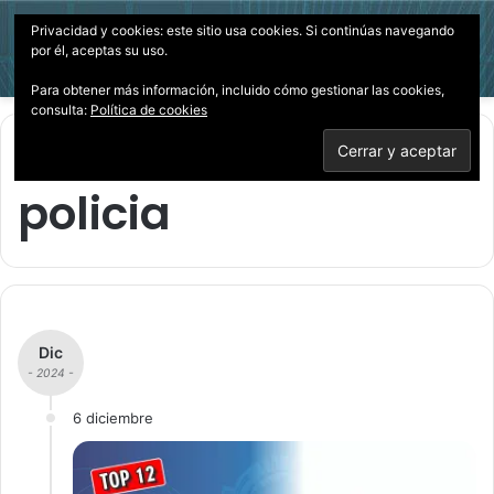
Privacidad y cookies: este sitio usa cookies. Si continúas navegando
Menú
Acces
B
por él, aceptas su uso.
p
Para obtener más información, incluido cómo gestionar las cookies,
consulta:
Política de cookies
Inicio
/
policia
policia
Dic
- 2024 -
6 diciembre