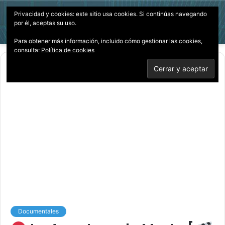
Privacidad y cookies: este sitio usa cookies. Si continúas navegando
Menú
Acces
B
por él, aceptas su uso.
p
Para obtener más información, incluido cómo gestionar las cookies,
consulta:
Política de cookies
Inicio
/
Documentales
Documentales