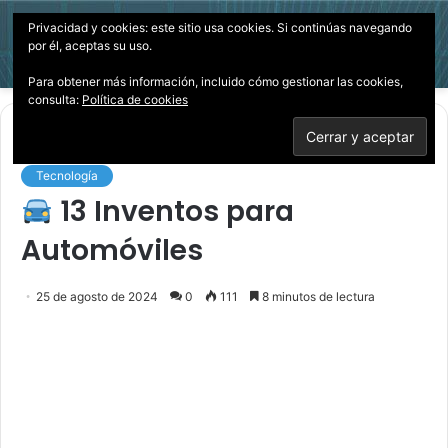
Privacidad y cookies: este sitio usa cookies. Si continúas navegando
Menú
Acces
B
por él, aceptas su uso.
p
Para obtener más información, incluido cómo gestionar las cookies,
consulta:
Política de cookies
Inicio
/
Tecnología
Tecnología
13 Inventos para
Automóviles
25 de agosto de 2024
0
111
8 minutos de lectura