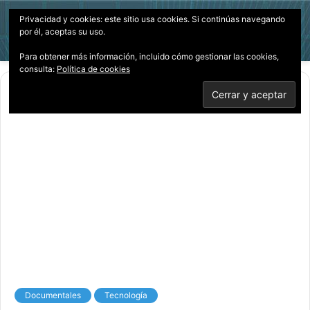
Privacidad y cookies: este sitio usa cookies. Si continúas navegando
Menú
Acces
B
por él, aceptas su uso.
p
Para obtener más información, incluido cómo gestionar las cookies,
consulta:
Política de cookies
Inicio
/
Documentales
Documentales
Tecnología