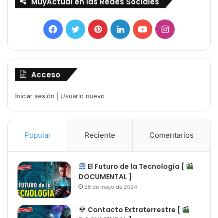
MuyActual en las Redes Sociales
Facebook
Twitter
Pinterest
LinkedIn
YouTube
Instagram
Acceso
Iniciar sesión
|
Usuario nuevo
Popular
Reciente
Comentarios
El Futuro de la Tecnología [
DOCUMENTAL ]
26 de mayo de 2024
Contacto Extraterrestre [