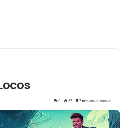
Locos
0
57
7 minutos de lectura