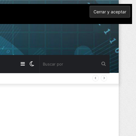
Barra
Switch
Buscar
lateral
skin
por