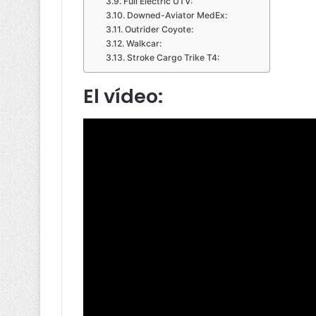
Full Electric UTV:
Downed-Aviator MedEx:
Outrider Coyote:
Walkcar:
Stroke Cargo Trike T4:
El vídeo: