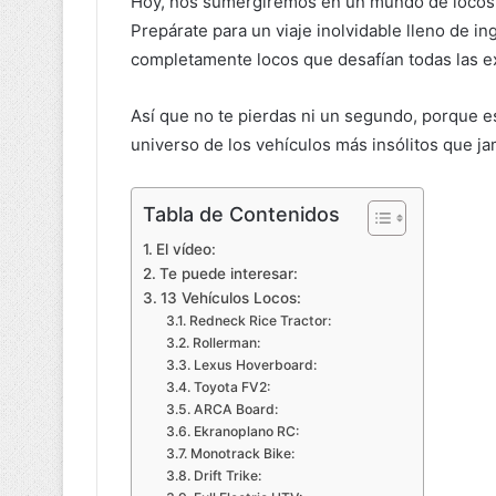
Hoy, nos sumergiremos en un mundo de locos s
Prepárate para un viaje inolvidable lleno de in
completamente locos que desafían todas las e
Así que no te pierdas ni un segundo, porque e
universo de los vehículos más insólitos que j
Tabla de Contenidos
El vídeo:
Te puede interesar:
13 Vehículos Locos:
Redneck Rice Tractor:
Rollerman:
Lexus Hoverboard:
Toyota FV2:
ARCA Board:
Ekranoplano RC:
Monotrack Bike:
Drift Trike: