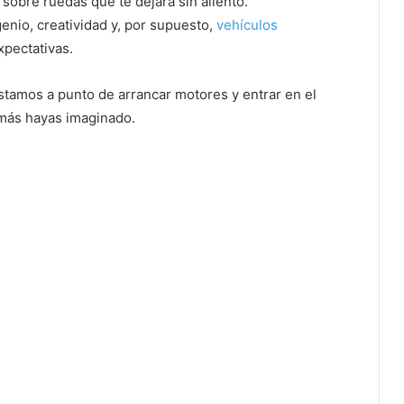
obre ruedas que te dejará sin aliento.
genio, creatividad y, por supuesto,
vehículos
xpectativas.
stamos a punto de arrancar motores y entrar en el
amás hayas imaginado.