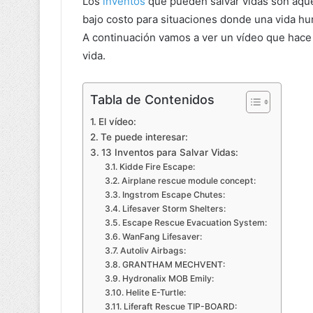
Los
inventos
que pueden salvar vidas son aque
bajo costo para situaciones donde una vida hu
A continuación vamos a ver un vídeo que hace 
vida.
Tabla de Contenidos
El vídeo:
Te puede interesar:
13 Inventos para Salvar Vidas:
Kidde Fire Escape:
Airplane rescue module concept:
Ingstrom Escape Chutes:
Lifesaver Storm Shelters:
Escape Rescue Evacuation System:
WanFang Lifesaver:
Autoliv Airbags:
GRANTHAM MECHVENT:
Hydronalix MOB Emily:
Helite E-Turtle:
Liferaft Rescue TIP-BOARD: