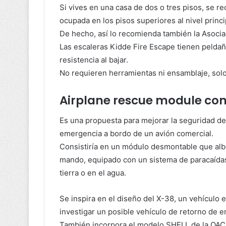
Si vives en una casa de dos o tres pisos, se 
ocupada en los pisos superiores al nivel princi
De hecho, así lo recomienda también la Asocia
Las escaleras Kidde Fire Escape tienen peldañ
resistencia al bajar.
No requieren herramientas ni ensamblaje, solo
Airplane rescue module con
Es una propuesta para mejorar la seguridad de 
emergencia a bordo de un avión comercial.
Consistiría en un módulo desmontable que albe
mando, equipado con un sistema de paracaídas 
tierra o en el agua.
Se inspira en el diseño del X-38, un vehículo
investigar un posible vehículo de retorno de e
También incorpora el modelo SHELL de la OACI, 