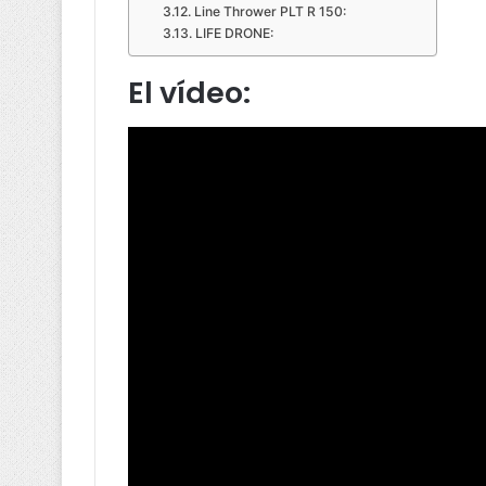
Line Thrower PLT R 150:
LIFE DRONE:
El vídeo: