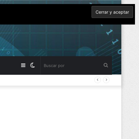
Barra
Switch
Buscar
lateral
skin
por