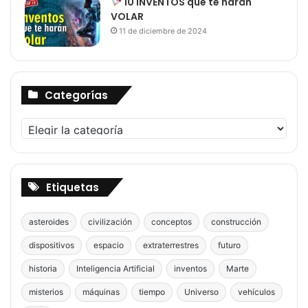
10 INVENTOS que te harán
VOLAR
11 de diciembre de 2024
Categorías
Categorías
Etiquetas
asteroides
civilización
conceptos
construcción
dispositivos
espacio
extraterrestres
futuro
historia
Inteligencia Artificial
inventos
Marte
misterios
máquinas
tiempo
Universo
vehículos