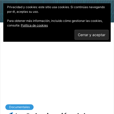
Privacidad y cookies: este sitio usa cookies. Si continúas navegando
Menú
Acces
B
por él, aceptas su uso.
p
Para obtener más información, incluido cómo gestionar las cookies,
consulta:
Política de cookies
Inicio
/
Documentales
Documentales