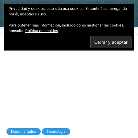
Privacidad y cookies: este sitio usa cookies. Si continúas navegando
Menú
Acces
B
por él, aceptas su uso.
p
Para obtener más información, incluido cómo gestionar las cookies,
consulta:
Política de cookies
Inicio
/
Documentales
Documentales
Tecnología